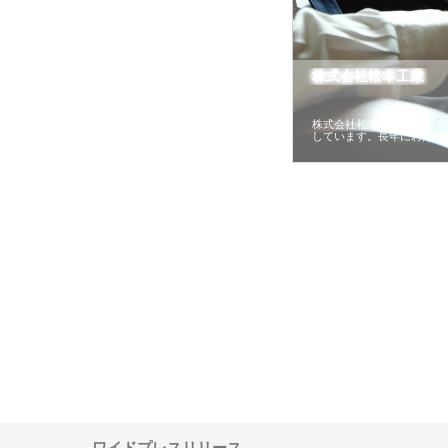
株式会社松本工業
株式会社松本工業は、名古
しています。長年にわたり
ワインエクスプレスが
安倍紙業株式会社が印刷会社に
株式会社ハクシンが大阪
果物流を支える理由と
選ばれる紙提案力と供給体制
れる公共工事の実績と強
ー待遇