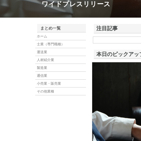
ワイドプレスリリース
注目記事
まとめ一覧
ホーム
株式会社アドバンスロー
士業（専門職種）
ける舗装土木工事と求人
運送業
本日のピックアッ
人材紹介業
製造業
通信業
小売業・販売業
その他業種