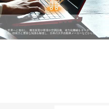
屋から世界へと進出し、搬送装置や環境や空調設備、省力化機械をオーダーメイドで製作
蓄えた高い技術力と豊富な知識を駆使し、日本の大手自動車メーカーなどからも…
で選ば
株式会社翔栄が草津市で担う建
株式会社ＯＮＯｃｏｍｐａｎｙ
株式
み
築基礎工事の現場力と信頼性
が岡山から広域配送を実現でき
ンの
る理由
産形
カテゴリー