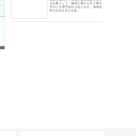
る企業として、舗装工事や土木工事を
手がける専門会社があります。地域住
民の生活を支える道…
会社アセットイノベーショ
庭楽株式会社が知多半島と三河
株式会社ナツハラが
ワンルーム投資で始める資
と名古屋で叶える理想の外構空
で滋賀の暮らしを支
成と老後準備
間
サイト情報