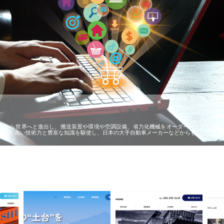
屋から世界へと進出し、搬送装置や環境や空調設備、省力化機械をオーダーメイドで製作
蓄えた高い技術力と豊富な知識を駆使し、日本の大手自動車メーカーなどからも…