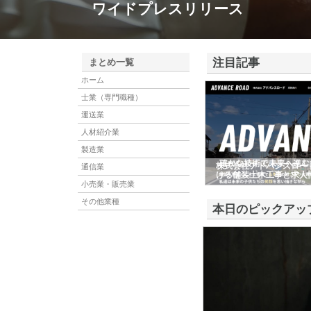
ワイドプレスリリース
注目記事
まとめ一覧
ホーム
士業（専門職種）
運送業
人材紹介業
製造業
株式会社アドバンスロー
通信業
ける舗装土木工事と求人
小売業・販売業
その他業種
本日のピックアッ