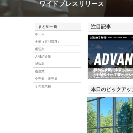
ワイドプレスリリース
注目記事
まとめ一覧
ホーム
士業（専門職種）
運送業
人材紹介業
製造業
株式会社アドバンスロー
通信業
ける舗装土木工事と求人
小売業・販売業
その他業種
本日のピックアッ