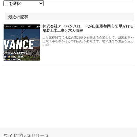
最近の記事
株式会社アドバンスロードが山形県鶴岡市で手がける
舗装土木工事と求人情報
山形県鶴岡市で地域の道路基盤を支える企業として、舗装工事や
土木工事を手がける専門会社があります。地域住民の生活を支え
る道…
ｎｙ
株式会社アセットイノベーショ
庭楽株式会社が知多半島と三河
株
でき
ンのワンルーム投資で始める資
と名古屋で叶える理想の外構空
で
産形成と老後準備
間
ワイドプレスリリース