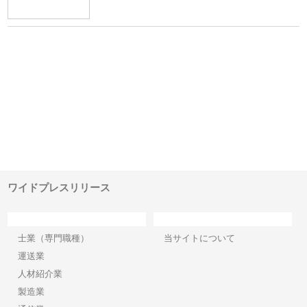
ｎｙ
株式会社アセットイノベーショ
庭楽株式会社が知多半島と三河
株
でき
ンのワンルーム投資で始める資
と名古屋で叶える理想の外構空
で
産形成と老後準備
間
ワイドプレスリリース
カテゴリー
サイト情報
士業（専門職種）
当サイトについて
運送業
人材紹介業
製造業