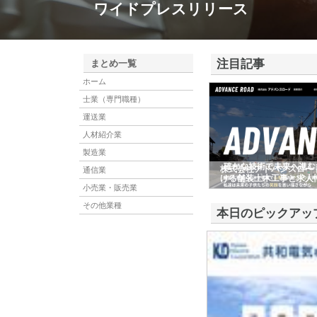
ワイドプレスリリース
注目記事
まとめ一覧
ホーム
士業（専門職種）
運送業
人材紹介業
製造業
株式会社アドバンスロー
通信業
ける舗装土木工事と求人
小売業・販売業
その他業種
本日のピックアッ