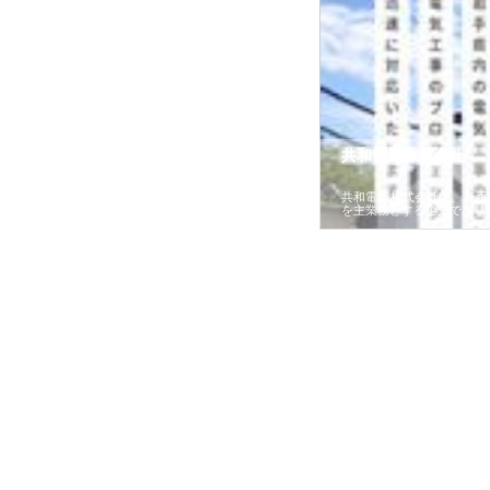
共和電気株式会社
共和電気株式会社は、岩手
を主業務とする企業であり
ワインエクスプレスが
安倍紙業株式会社が印刷会社に
株式会社ハクシンが大阪
果物流を支える理由と
選ばれる紙提案力と供給体制
れる公共工事の実績と強