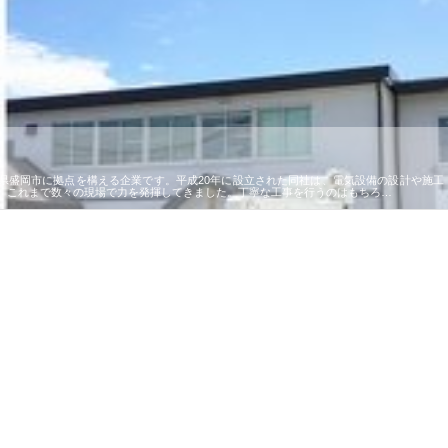
県盛岡市に拠点を構える企業です。平成20年に設立された同社は、電気設備の設計や施工
、これまで数々の現場で力を発揮してきました。丁寧な工事を行うのはもちろ…
で選ば
株式会社翔栄が草津市で担う建
株式会社ＯＮＯｃｏｍｐａｎｙ
株式
み
築基礎工事の現場力と信頼性
が岡山から広域配送を実現でき
ンの