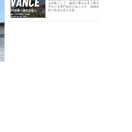
る企業として、舗装工事や土木工事を
手がける専門会社があります。地域住
民の生活を支える道…
会社アセットイノベーショ
庭楽株式会社が知多半島と三河
株式会社ナツハラが
ワンルーム投資で始める資
と名古屋で叶える理想の外構空
で滋賀の暮らしを支