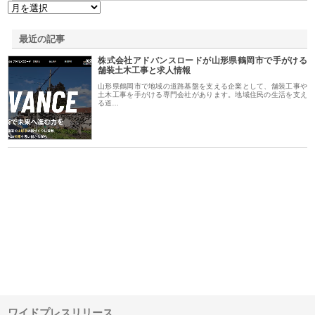
最近の記事
株式会社アドバンスロードが山形県鶴岡市で手がける
舗装土木工事と求人情報
山形県鶴岡市で地域の道路基盤を支える企業として、舗装工事や
土木工事を手がける専門会社があります。地域住民の生活を支え
る道…
ｎｙ
株式会社アセットイノベーショ
庭楽株式会社が知多半島と三河
株
でき
ンのワンルーム投資で始める資
と名古屋で叶える理想の外構空
で
産形成と老後準備
間
ワイドプレスリリース